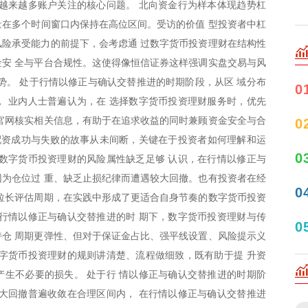
越来越多账户关注的核心问题。 北向资金行为样本体现趋势杠
索量在多个时间窗口内保持在高位区间。受访的价值 型投资者中杠
险承受能力的前提下，会考虑通 过数字货币投资理财在结构性
安 全与平台合规性。这使得像恒信证券这样强调实盘交易与风
势。 处于行情以修正与确认交替推进的时期阶段，从区 域分布
0
 业内人士普遍认为，在 选择数字货币投资理财服务时，优先
官网核实相关信息，有助于在追求收益的同时兼顾资金安全与合
0
于配资成功与失败的故事从未间断，关键在于投资者如何理解和运
0
数字货币投资理财的风险属性缺乏足够 认识，在行情以修正与
为仓位过 重、缺乏止损纪律而遭遇较大回撤。也有投资者在经
0
拉长评估周期，在实践中形成了更适合自身节奏的数字货币投资
行情以修正与确认交替推进的时 期下，数字货币投资理财与传
0
仓 周期更弹性、但对于保证金占比、强平线设置、风险提示义
字货币投资理财的规则讲清楚、流程做细致，既有助于提 升资
生不必要的损失。 处于行 情以修正与确认交替推进的时期阶
大回撤普遍收敛在合理区间内， 在行情以修正与确认交替推进