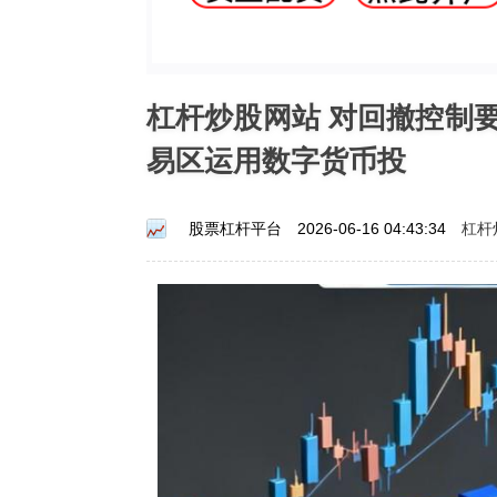
杠杆炒股网站 对回撤控制
易区运用数字货币投
杠杆
股票杠杆平台
2026-06-16 04:43:34