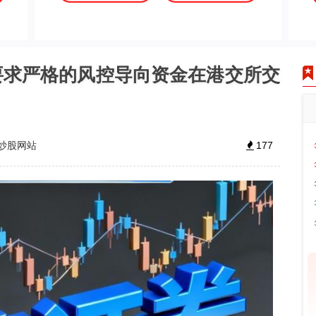
要求严格的风控导向资金在港交所交
炒股网站
177