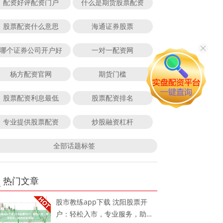
配资好评配资门户
什么是期货股票配资
股票配资什么意思
海通证券股票
哪个证券公司开户好
一对一配资网
杨方配资官网
期货门槛
股票配资利息最低
股票配资排名
专业提供股票配资
炒股融资杠杆
全部话题标签
热门文章
股市教练app下载 沈阳股票开
户：轻松入市，专业服务，助您