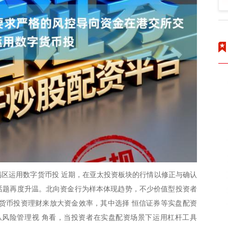
区运用数字货币投 近期，在亚太投资板块的行情以修正与确认
的话题再度升温。北向资金行为样本体现趋势，不少价值型投资者
货币投资理财来放大资金效率，其中选择 恒信证券等实盘配资
从风险管理视 角看，当投资者在实盘配资场景下运用杠杆工具