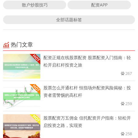
散户炒股技巧
配资APP
全部话题标签
热门文章
配资正规在线股票配资 股票配资入门指南：轻
松开启杠杆投资之旅
267
股票怎么开通杠杆 恒指场外配资风险揭秘：投
资者需警惕的高杠杆
259
股票配资万五佣金 信托配资开户指南：轻松开
启投资之路，实现资
258