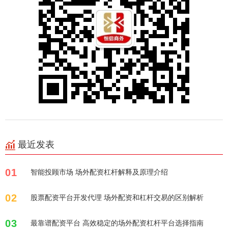
最近发表
01
智能投顾市场 场外配资杠杆解释及原理介绍
02
股票配资平台开发代理 场外配资和杠杆交易的区别解析
03
最靠谱配资平台 高效稳定的场外配资杠杆平台选择指南