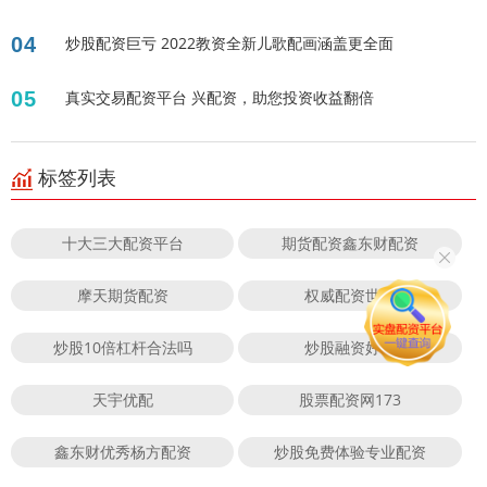
04
炒股配资巨亏 2022教资全新儿歌配画涵盖更全面
05
真实交易配资平台 兴配资，助您投资收益翻倍
标签列表
十大三大配资平台
期货配资鑫东财配资
摩天期货配资
权威配资世界
炒股10倍杠杆合法吗
炒股融资好吗
天宇优配
股票配资网173
鑫东财优秀杨方配资
炒股免费体验专业配资